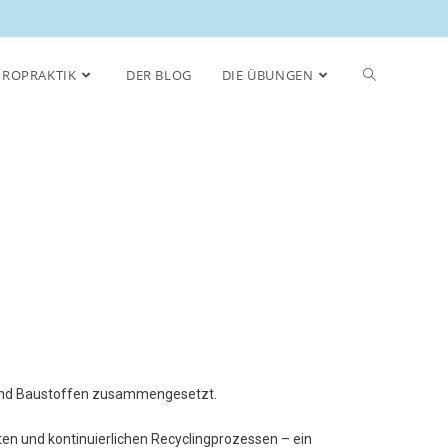
IROPRAKTIK
DER BLOG
DIE ÜBUNGEN
n und Baustoffen zusammengesetzt.
etten und kontinuierlichen Recyclingprozessen – ein