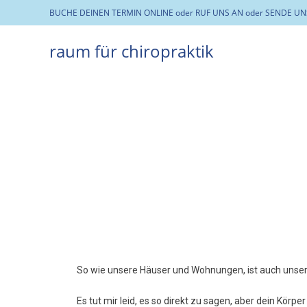
BUCHE DEINEN TERMIN ONLINE
oder RUF UNS AN
oder SENDE UN
raum für chiropraktik
So wie unsere Häuser und Wohnungen, ist auch unse
Es tut mir leid, es so direkt zu sagen, aber dein Kör