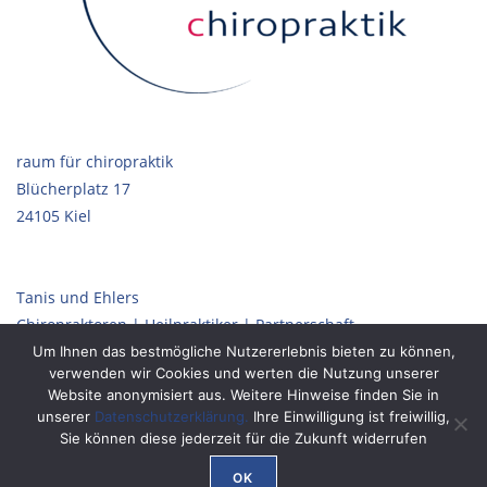
raum für chiropraktik
Blücherplatz 17
24105 Kiel
Tanis und Ehlers
Chiropraktoren | Heilpraktiker | Partnerschaft
Um Ihnen das bestmögliche Nutzererlebnis bieten zu können,
verwenden wir Cookies und werten die Nutzung unserer
Website anonymisiert aus. Weitere Hinweise finden Sie in
DAS IMPRESSUM
unserer
Datenschutzerklärung.
Ihre Einwilligung ist freiwillig,
Sie können diese jederzeit für die Zukunft widerrufen
DER DATENSCHUTZ
OK